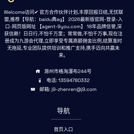
Welcome访问✔ 官方合作伙伴计划,丰厚回报日结,无忧联
盟,推荐【导航：baidu典ag】 2026最新版官网-登录-入
口-网页版网址 【agent-9you.com】 18年品牌信誉,深
获信赖！日日行,不怕千万里；常常做,不怕千万事,现在注
册成为九游会代理,立即享受专属高额佣金比例,结算准时
无拖延,专业团队提供培训和推广支持,携手迈向共赢未
来。
滁州市格淘瀑布244号
电话: 13594780332
邮箱: j9-zhenren@j9.com
导航
首页入口