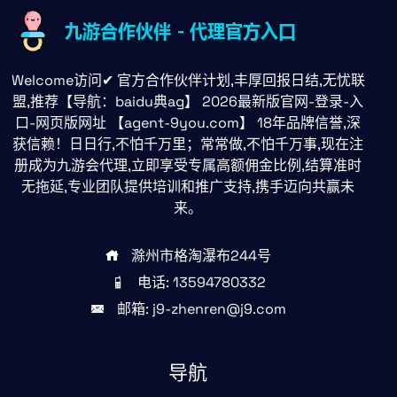
Welcome访问✔ 官方合作伙伴计划,丰厚回报日结,无忧联
盟,推荐【导航：baidu典ag】 2026最新版官网-登录-入
口-网页版网址 【agent-9you.com】 18年品牌信誉,深
获信赖！日日行,不怕千万里；常常做,不怕千万事,现在注
册成为九游会代理,立即享受专属高额佣金比例,结算准时
无拖延,专业团队提供培训和推广支持,携手迈向共赢未
来。
滁州市格淘瀑布244号
电话: 13594780332
邮箱: j9-zhenren@j9.com
导航